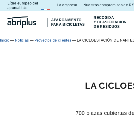
Líder europeo del
Ir al
Ir al
La empresa
Nuestros compromisos de R
aparcabicis
menú
contenido
RECOGIDA
APARCAMIENTO
Y CLASIFICACIÓN
PARA BICICLETAS
DE RESIDUOS
Inicio
—
Noticias
—
Proyectos de clientes
—
LA CICLOESTACIÓN DE NANTE
LA CICLOE
700 plazas cubiertas de