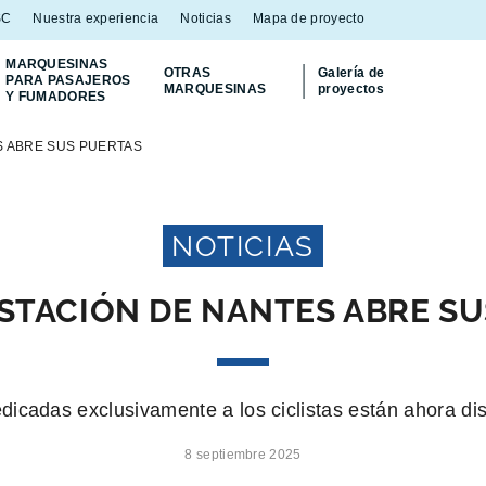
SC
Nuestra experiencia
Noticias
Mapa de proyecto
MARQUESINAS
OTRAS
Galería de
PARA PASAJEROS
MARQUESINAS
proyectos
Y FUMADORES
¡Descubra
nuestro contenedor Multiflux
para
S ABRE SUS PUERTAS
NOTICIAS
STACIÓN DE NANTES ABRE S
dicadas exclusivamente a los ciclistas están ahora di
8 septiembre 2025