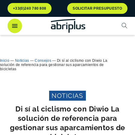
Ir al
Ir al
+33(0)240 780 808
SOLICITAR PRESUPUESTO
menú
contenido
Abrir
¡Descubra
nuestro contenedor Multiflux
para la
Cerra
clasificación selectiva de residuos!
Inicio
—
Noticias
—
Consejos
—
Di sí al ciclismo con Diwio La
solución de referencia para gestionar sus aparcamientos de
bicicletas
NOTICIAS
Di sí al ciclismo con Diwio La
solución de referencia para
gestionar sus aparcamientos de