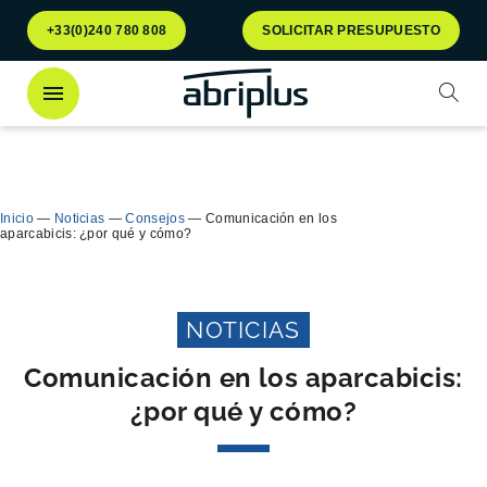
Ir al
Ir al
+33(0)240 780 808
SOLICITAR PRESUPUESTO
menú
contenido
Abrir
¡Descubra
nuestro contenedor Multiflux
para la
Cerra
clasificación selectiva de residuos!
Inicio
—
Noticias
—
Consejos
—
Comunicación en los
aparcabicis: ¿por qué y cómo?
NOTICIAS
Comunicación en los aparcabicis:
¿por qué y cómo?