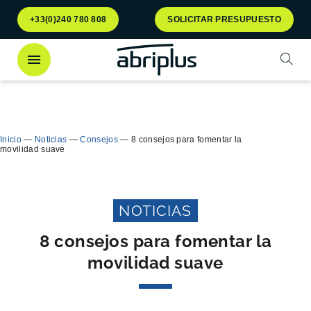
Ir al
Ir al
+33(0)240 780 808
SOLICITAR PRESUPUESTO
menú
contenido
Abrir
¡Descubra
nuestro contenedor Multiflux
para la
Cerra
clasificación selectiva de residuos!
Inicio
—
Noticias
—
Consejos
—
8 consejos para fomentar la
movilidad suave
NOTICIAS
8 consejos para fomentar la
movilidad suave