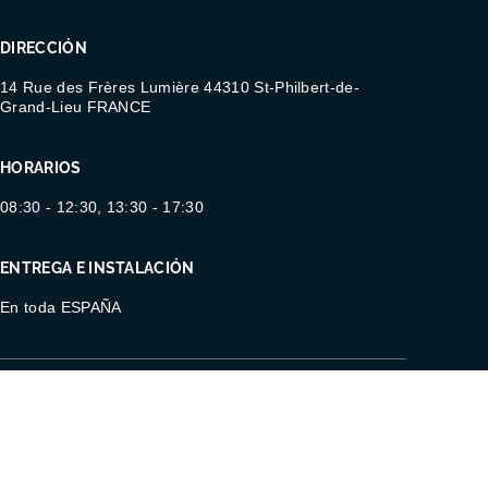
DIRECCIÓN
14 Rue des Frères Lumière 44310 St-Philbert-de-
Grand-Lieu FRANCE
HORARIOS
08:30 - 12:30, 13:30 - 17:30
ENTREGA E INSTALACIÓN
En toda ESPAÑA
Información
Mapa del
Gestión de
jurídica
sitio
cookies
© Copyright 2026 Abri Plus
Diseño: Augural Strateo