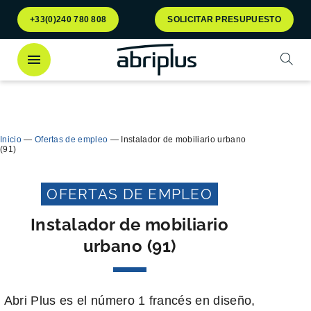
Ir al
Ir al
+33(0)240 780 808
SOLICITAR PRESUPUESTO
menú
contenido
Abrir
¡Descubra
nuestro contenedor Multiflux
para la
Cerra
clasificación selectiva de residuos!
Inicio
—
Ofertas de empleo
—
Instalador de mobiliario urbano
(91)
OFERTAS DE EMPLEO
Instalador de mobiliario
urbano (91)
Abri Plus es el número 1 francés en diseño,