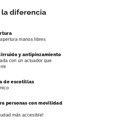
la diferencia
rtura
 apertura manos libres
tirruido y antipinzamiento
pada con un actuador que
erre
a de escotillas
mico
a personas con movilidad
iudad más accesible!