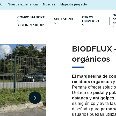
SC
Nuestra experiencia
Noticias
Mapa de proyecto
Ga
COMPOSTADORE
OTROS
ACCESORIO
d
S
UNIVERSO
S
p
Y BIORRESIDUOS
S
s
BIODFLUX -
orgánicos
El marquesina de con
residuos orgánicos
y 
Permite ofrecer solucio
Dotado de
pedal y pa
estanca y antigolpes
es higiénico y evita las
diseñada para
person
usuarios puedan utiliza