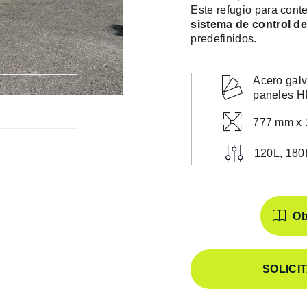
Este refugio para con
sistema de control d
predefinidos.
Acero galv
paneles 
777 mm x
120L, 180
Características
Obt
SOLICI