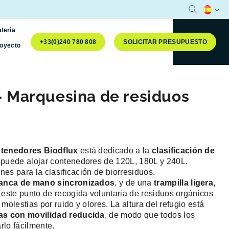
Abrir la b
Idioma 
lería
e
+33(0)240 780 808
SOLICITAR PRESUPUESTO
royecto
 Marquesina de residuos
tenedores Biodflux
está dedicado a la
clasificación de
puede alojar contenedores de 120L, 180L y 240L.
nes para la clasificación de biorresiduos.
lanca de mano sincronizados
, y de una
trampilla ligera,
, este punto de recogida voluntaria de residuos orgánicos
 molestias por ruido y olores. La altura del refugio está
as con movilidad reducida
, de modo que todos los
rlo fácilmente.