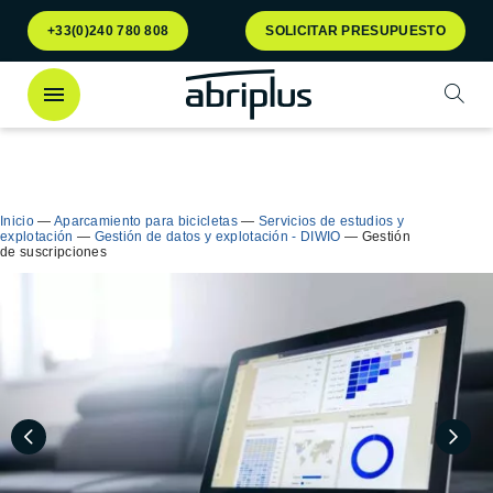
Ir al
Ir al
+33(0)240 780 808
SOLICITAR PRESUPUESTO
menú
contenido
Abrir
¡Descubra
nuestro contenedor Multiflux
para la
Cerra
clasificación selectiva de residuos!
Inicio
—
Aparcamiento para bicicletas
—
Servicios de estudios y
explotación
—
Gestión de datos y explotación - DIWIO
—
Gestión
de suscripciones