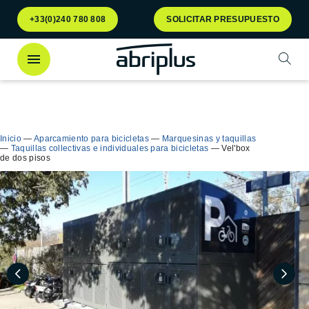
Ir al
Ir al
+33(0)240 780 808
SOLICITAR PRESUPUESTO
menú
contenido
Abrir
¡Descubra
nuestro contenedor Multiflux
para la
Cerra
clasificación selectiva de residuos!
Inicio
—
Aparcamiento para bicicletas
—
Marquesinas y taquillas
—
Taquillas collectivas e individuales para bicicletas
—
Vel'box
de dos pisos